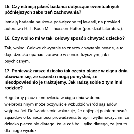
15. Czy istnieją jakieś badania dotyczące ewentualnych
późniejszych zaburzeń zachowania?
Istnieją badania naukowe poświęcone tej kwestii, na przykład
autorstwa H. T. Kuo i M. Thiessen-Hutter (por. dział Literatura).
16. Czy wolno mi w taki celowy sposób chwytać dziecko?
Tak, wolno. Celowe chwytanie to znaczy chwytanie pewne, a to
daje dziecku oparcie, zarówno w sensie fizycznym, jak i
psychicznym.
17. Ponieważ nasze dziecko tak często płacze w ciągu dnia,
obawiam się, że sąsiedzi mogą pomyśleć, że
nieodpowiednio je traktujemy. Jak radzą sobie z tym inni
rodzice?
Regularny płacz niemowlęcia w ciągu dnia w domu
wielorodzinnym może oczywiście wzbudzić wśród sąsiadów
wątpliwości. Doświadczenie wskazuje, że najlepiej poinformować
sąsiadów o konieczności prowadzenia terapii i wytłumaczyć im, że
dziecko płacze nie dlatego, że je coś boli, tylko dlatego, że jest to
dla niego wysiłek.