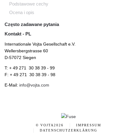
Podstawowe cechy
Ocena i opis
Często zadawane pytania
Kontakt - PL
Internationale Vojta Gesellschaft e.V.
Wellersbergstrasse 60
D-57072 Siegen
T: + 49 271 30 38 39 - 99
F: + 49 271 30 38 39 - 98
E-Mail:
info@vojta.com
© VOJTA
2026
IMPRESSUM
DATENSCHUTZERKLÄRUNG