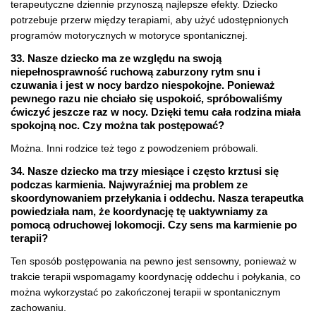
terapeutyczne dziennie przynoszą najlepsze efekty. Dziecko
potrzebuje przerw między terapiami, aby użyć udostępnionych
programów motorycznych w motoryce spontanicznej.
33. Nasze dziecko ma ze względu na swoją
niepełnosprawność ruchową zaburzony rytm snu i
czuwania i jest w nocy bardzo niespokojne. Ponieważ
pewnego razu nie chciało się uspokoić, spróbowaliśmy
ćwiczyć jeszcze raz w nocy. Dzięki temu cała rodzina miała
spokojną noc. Czy można tak postępować?
Można. Inni rodzice też tego z powodzeniem próbowali.
34. Nasze dziecko ma trzy miesiące i często krztusi się
podczas karmienia. Najwyraźniej ma problem ze
skoordynowaniem przełykania i oddechu. Nasza terapeutka
powiedziała nam, że koordynację tę uaktywniamy za
pomocą odruchowej lokomocji. Czy sens ma karmienie po
terapii?
Ten sposób postępowania na pewno jest sensowny, ponieważ w
trakcie terapii wspomagamy koordynację oddechu i połykania, co
można wykorzystać po zakończonej terapii w spontanicznym
zachowaniu.