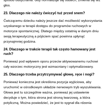
sposób oddychania. Gdy normalizuje się oddech, zmienia się też
głos.
23. Dlaczego nie należy ćwiczyć tuż przed snem?
Ćwiczącemu dziecku należy jeszcze dać możliwość wykorzystania
uzyskanego w terapii dostępu do programów ruchowych w
motoryce spontanicznej. Dlatego między ostatnią w danym dniu
sesją terapeutyczną a pójściem spać powinna upłynąć
przynajmniej godzina.
24. Dlaczego w trakcie terapii tak często hamowany jest
ruch?
Ponieważ pod wpływem oporu przeciw aktywowanemu ruchowi
cały wzorzec motoryczny jest wzmacniany i optymalizowany.
25. Dlaczego trzeba przytrzymywać głowę, ręce i nogi?
Ponieważ konieczna jest określona pozycja wyjściowa, aby
uruchomić w ośrodkowym układzie nerwowym tryb wyszukiwania.
Głowa jest tu szczególnie ważna, ponieważ jej ustawienie
decyduje o tym, która strona jest stroną twarzową, a która
potyliczną. Można powiedzieć, że jest to sygnał dla rdzenia