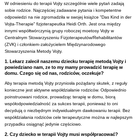
W odniesieniu do terapii Vojty szczególnie wiele pytań zadają
sobie rodzice. Najczęściej zadawane pytania i kompetentne
odpowiedzi na nie zgromadziła w swojej książce "Das Kind in der
Vojta-Therapie" fizjoterapeutka Heidi Orth. Jest ona między
innymi współtwórczynią grupy roboczej moetosy Vojty w
Centralnym Stowarzyszeniu Fizjoterapeutów/Rehabilitantów
(ZVK) i członkiem-założycielem Międzynarodowego
Stowarzyszenia Metody Vojty.
1. Lekarz zalecił naszemu dziecku terapię metodą Vojty i
powiedziano nam, ze to my mamy prowadzić terapię w
domu. Czego się od nas, rodziców, oczekuje?
Aby terapia metodą Vojty przyniosła pożądany skutek, z reguły
konieczne jest aktywne współdziałanie rodziców. Odpowiednio
poinstruowani rodzice, prowadząc terapię w domu, biorą
współodpowiedzialność za sukces terapii, ponieważ to oni
decydują o niezbędnym indywidualnym dawkowaniu terapii. Bez
współdziałania rodziców cele terapeutyczne można w najlepszym
przypadku osiągnąć jedynie częściowo.
2. Czy dziecko w terapii Vojty musi współpracować?