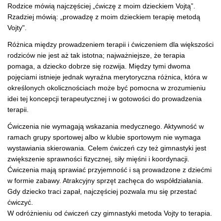
Rodzice mówią najczęściej „ćwiczę z moim dzieckiem Vojtą”.
Rzadziej mówią: „prowadzę z moim dzieckiem terapię metodą
Vojty".
Różnica między prowadzeniem terapii i ćwiczeniem dla większości
rodziców nie jest aż tak istotna; najważniejsze, że terapia
pomaga, a dziecko dobrze się rozwija. Między tymi dwoma
pojęciami istnieje jednak wyraźna merytoryczna różnica, która w
określonych okolicznościach może być pomocna w zrozumieniu
idei tej koncepcji terapeutycznej i w gotowości do prowadzenia
terapii.
Ćwiczenia nie wymagają wskazania medycznego. Aktywność w
ramach grupy sportowej albo w klubie sportowym nie wymaga
wystawiania skierowania. Celem ćwiczeń czy też gimnastyki jest
zwiększenie sprawności fizycznej, siły mięśni i koordynacji.
Ćwiczenia mają sprawiać przyjemność i są prowadzone z dziećmi
w formie zabawy. Atrakcyjny sprzęt zachęca do współdziałania.
Gdy dziecko traci zapał, najczęściej pozwala mu się przestać
ćwiczyć.
W odróżnieniu od ćwiczeń czy gimnastyki metoda Vojty to terapia.