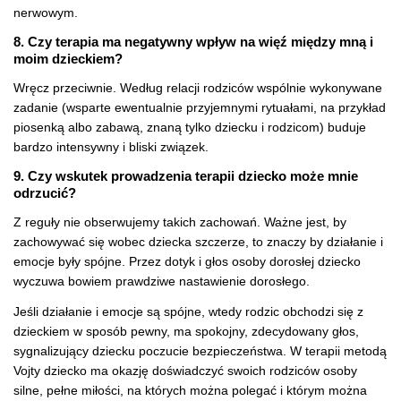
nerwowym.
8. Czy terapia ma negatywny wpływ na więź między mną i
moim dzieckiem?
Wręcz przeciwnie. Według relacji rodziców wspólnie wykonywane
zadanie (wsparte ewentualnie przyjemnymi rytuałami, na przykład
piosenką albo zabawą, znaną tylko dziecku i rodzicom) buduje
bardzo intensywny i bliski związek.
9. Czy wskutek prowadzenia terapii dziecko może mnie
odrzucić?
Z reguły nie obserwujemy takich zachowań. Ważne jest, by
zachowywać się wobec dziecka szczerze, to znaczy by działanie i
emocje były spójne. Przez dotyk i głos osoby dorosłej dziecko
wyczuwa bowiem prawdziwe nastawienie dorosłego.
Jeśli działanie i emocje są spójne, wtedy rodzic obchodzi się z
dzieckiem w sposób pewny, ma spokojny, zdecydowany głos,
sygnalizujący dziecku poczucie bezpieczeństwa. W terapii metodą
Vojty dziecko ma okazję doświadczyć swoich rodziców osoby
silne, pełne miłości, na których można polegać i którym można