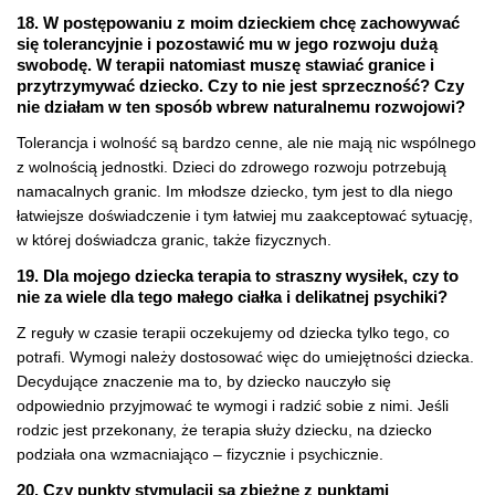
18. W postępowaniu z moim dzieckiem chcę zachowywać
się tolerancyjnie i pozostawić mu w jego rozwoju dużą
swobodę. W terapii natomiast muszę stawiać granice i
przytrzymywać dziecko. Czy to nie jest sprzeczność? Czy
nie działam w ten sposób wbrew naturalnemu rozwojowi?
Tolerancja i wolność są bardzo cenne, ale nie mają nic wspólnego
z wolnością jednostki. Dzieci do zdrowego rozwoju potrzebują
namacalnych granic. Im młodsze dziecko, tym jest to dla niego
łatwiejsze doświadczenie i tym łatwiej mu zaakceptować sytuację,
w której doświadcza granic, także fizycznych.
19. Dla mojego dziecka terapia to straszny wysiłek, czy to
nie za wiele dla tego małego ciałka i delikatnej psychiki?
Z reguły w czasie terapii oczekujemy od dziecka tylko tego, co
potrafi. Wymogi należy dostosować więc do umiejętności dziecka.
Decydujące znaczenie ma to, by dziecko nauczyło się
odpowiednio przyjmować te wymogi i radzić sobie z nimi. Jeśli
rodzic jest przekonany, że terapia służy dziecku, na dziecko
podziała ona wzmacniająco – fizycznie i psychicznie.
20. Czy punkty stymulacji są zbieżne z punktami