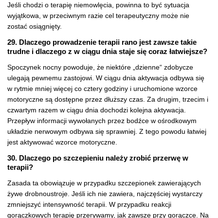
Jeśli chodzi o terapię niemowlęcia, powinna to być sytuacja
wyjątkowa, w przeciwnym razie cel terapeutyczny może nie
zostać osiągnięty.
29. Dlaczego prowadzenie terapii rano jest zawsze takie
trudne i dlaczego z w ciągu dnia staje się coraz łatwiejsze?
Spoczynek nocny powoduje, że niektóre „dzienne“ zdobycze
ulegają pewnemu zastojowi. W ciągu dnia aktywacja odbywa się
w rytmie mniej więcej co cztery godziny i uruchomione wzorce
motoryczne są dostępne przez dłuższy czas. Za drugim, trzecim i
czwartym razem w ciągu dnia dochodzi kolejna aktywacja.
Przepływ informacji wywołanych przez bodźce w ośrodkowym
układzie nerwowym odbywa się sprawniej. Z tego powodu łatwiej
jest aktywować wzorce motoryczne.
30. Dlaczego po szczepieniu należy zrobić przerwę w
terapii?
Zasada ta obowiązuje w przypadku szczepionek zawierających
żywe drobnoustroje. Jeśli ich nie zawiera, najczęściej wystarczy
zmniejszyć intensywność terapii. W przypadku reakcji
gorączkowych terapię przerywamy, jak zawsze przy gorączce. Na