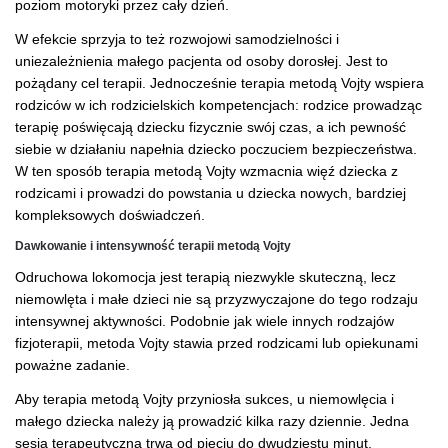
poziom motoryki przez cały dzień.
W efekcie sprzyja to też rozwojowi samodzielności i
uniezależnienia małego pacjenta od osoby dorosłej. Jest to
pożądany cel terapii. Jednocześnie terapia metodą Vojty wspiera
rodziców w ich rodzicielskich kompetencjach: rodzice prowadząc
terapię poświęcają dziecku fizycznie swój czas, a ich pewność
siebie w działaniu napełnia dziecko poczuciem bezpieczeństwa.
W ten sposób terapia metodą Vojty wzmacnia więź dziecka z
rodzicami i prowadzi do powstania u dziecka nowych, bardziej
kompleksowych doświadczeń.
Dawkowanie i intensywność terapii metodą Vojty
Odruchowa lokomocja jest terapią niezwykle skuteczną, lecz
niemowlęta i małe dzieci nie są przyzwyczajone do tego rodzaju
intensywnej aktywności. Podobnie jak wiele innych rodzajów
fizjoterapii, metoda Vojty stawia przed rodzicami lub opiekunami
poważne zadanie.
Aby terapia metodą Vojty przyniosła sukces, u niemowlęcia i
małego dziecka należy ją prowadzić kilka razy dziennie. Jedna
sesja terapeutyczna trwa od pięciu do dwudziestu minut.