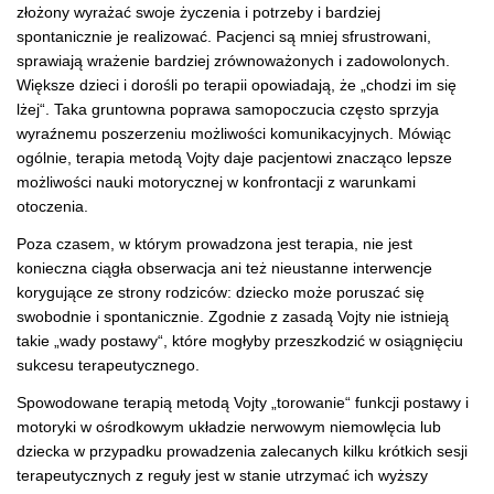
złożony wyrażać swoje życzenia i potrzeby i bardziej
spontanicznie je realizować. Pacjenci są mniej sfrustrowani,
sprawiają wrażenie bardziej zrównoważonych i zadowolonych.
Większe dzieci i dorośli po terapii opowiadają, że „chodzi im się
lżej“. Taka gruntowna poprawa samopoczucia często sprzyja
wyraźnemu poszerzeniu możliwości komunikacyjnych. Mówiąc
ogólnie, terapia metodą Vojty daje pacjentowi znacząco lepsze
możliwości nauki motorycznej w konfrontacji z warunkami
otoczenia.
Poza czasem, w którym prowadzona jest terapia, nie jest
konieczna ciągła obserwacja ani też nieustanne interwencje
korygujące ze strony rodziców: dziecko może poruszać się
swobodnie i spontanicznie. Zgodnie z zasadą Vojty nie istnieją
takie „wady postawy“, które mogłyby przeszkodzić w osiągnięciu
sukcesu terapeutycznego.
Spowodowane terapią metodą Vojty „torowanie“ funkcji postawy i
motoryki w ośrodkowym układzie nerwowym niemowlęcia lub
dziecka w przypadku prowadzenia zalecanych kilku krótkich sesji
terapeutycznych z reguły jest w stanie utrzymać ich wyższy