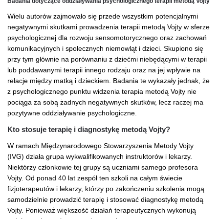
Badania dotyczące oddziaływania psychologicznego terapii metodą Vojty
Wielu autorów zajmowało się przede wszystkim potencjalnymi
negatywnymi skutkami prowadzenia terapii metodą Vojty w sferze
psychologicznej dla rozwoju sensomotorycznego oraz zachowań
komunikacyjnych i społecznych niemowląt i dzieci. Skupiono się
przy tym głównie na porównaniu z dziećmi niebędącymi w terapii
lub poddawanymi terapii innego rodzaju oraz na jej wpływie na
relacje między matką i dzieckiem. Badania te wykazały jednak, że
z psychologicznego punktu widzenia terapia metodą Vojty nie
pociąga za sobą żadnych negatywnych skutków, lecz raczej ma
pozytywne oddziaływanie psychologiczne.
Kto stosuje terapię i diagnostykę metodą Vojty?
W ramach Międzynarodowego Stowarzyszenia Metody Vojty
(IVG) działa grupa wykwalifikowanych instruktorów i lekarzy.
Niektórzy członkowie tej grupy są uczniami samego profesora
Vojty. Od ponad 40 lat zespół ten szkoli na całym świecie
fizjoterapeutów i lekarzy, którzy po zakończeniu szkolenia mogą
samodzielnie prowadzić terapię i stosować diagnostykę metodą
Vojty. Ponieważ większość działań terapeutycznych wykonują