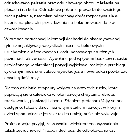
odruchowego pełzania oraz odruchowego obrotu z leżenia na
plecach i na boku. Odruchowe pełzanie prowadzi do swoistego
ruchu pełzania, natomiast odruchowy obrót rozpoczyna się w
leżeniu na plecach i przez leżenie na boku prowadzi do tzw.
czworakowania.
W ramach odruchowej lokomocji dochodzi do skoordynowanej,
rytmicznej aktywacji wszystkich mięśni szkieletowych i
uruchomienia ośrodkowego układu nerwowego na różnych
poziomach aktywności. Wywołane pod wpływem bodźców nacisku
przyłożonego w określonej pozycji wyjściowej reakcje o przebiegu
cyklicznym można w całości wywołać już u noworodka i powtarzać
dowolną ilość razy.
Dlatego działanie terapeuty wpływa na wszystkie ruchy, które
pojawiają się u człowieka w toku rozwoju chwytania, obrotu,
raczkowania, pionizacji i chodu. Zdaniem profesora Vojty są one
dostępne, także u dzieci, już w tym stadium rozwoju, w którym
dzieci spontanicznie jeszcze takich umiejętności nie wykazują.
Profesor Vojta przyjął, że w wyniku wielokrotnego wyzwalania
takich „odruchowych“ reakcji dochodzi do odblokowania czy