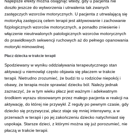
Najlepsze efekty można osiągnąć wtedy, gdy u pacjenta nie
doszło jeszcze do wytworzenia i utrwalenia tak zwanych
zastępczych wzorców motorycznych. U pacjenta z utrwalającą się
motoryką zastępczą celem terapii jest aktywowanie i zachowanie
fizjologicznych wzorców motorycznych, a ponadto zniesienie i
włączenie nieutrwalonych patologicznych wzorców motorycznych
do prawidłowych sekwencji ruchowych aż do pełnego opanowania
motoryki mimowolnej.
Płacz dziecka w trakcie terapii
Spodziewany w wyniku oddziaływania terapeutycznego stan
aktywacji u niemowląt często objawia się płaczem w trakcie
terapii. Nietrudno zrozumieć, że budzi to u rodziców niepokój i
obawy, że terapia może sprawiać dziecku ból. Należy jednak
zaznaczyć, że w tym wieku płacz jest ważnym i adekwatnym
środkiem wyrazu stosowanym przez małego pacjenta w reakcji na
aktywację, do której nie przywykł. Z reguły po pewnym czasie, gdy
dziecko się przyzwyczai, płacz staje się mniej intensywny, a w
przerwach w terapii i po jej zakończeniu dziecko natychmiast się
uspokaja. Starsze dzieci, z którymi można się już porozumieć, nie
płaczą w trakcie terapii.