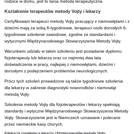
rodzice w domu, jest to tania metoda terapeutyczna.
Kształcenie terapeutów metody Vojty i lekarzy
Certyfikowani terapeuci metody Vojty pracujący z niemowlętami i z
dziećmi mają za sobą 8-tygodniowe, terapeuci osób dorosłych 6-
tygodniowe szkolenie zawodowe, zgodne ze standardami i
wytycznymi Międzynarodowego Stowarzyszenia Metody Vojty.
Warunkiem udziału w takim szkoleniu jest posiadanie dyplomu
fizjoterapeuty lub lekarza oraz co najmniej dwa lata
doświadczenia w pracy, najlepiej z niemowlętami, dziećmi i
dorosłymi z podejrzeniem problemów neurologicznych.
Prócz tych szkoleń prowadzone są także tygodniowe szkolenia
dla lekarzy w zakresie diagnostyki noworodków i niemowląt
metodą Vojty.
Szkolenia metody Vojty dla fizjoterapeutów i lekarzy spełniają
standardy i wytyczne Międzynarodowego Stowarzyszenia Metody
Vojty. Stowarzyszenie jest w Niemczech uznawane i polecane
przez niemieckie kasy chorych.
Edukacja rozwijająca lekarzy i fizjoterapeutów metody Vojty