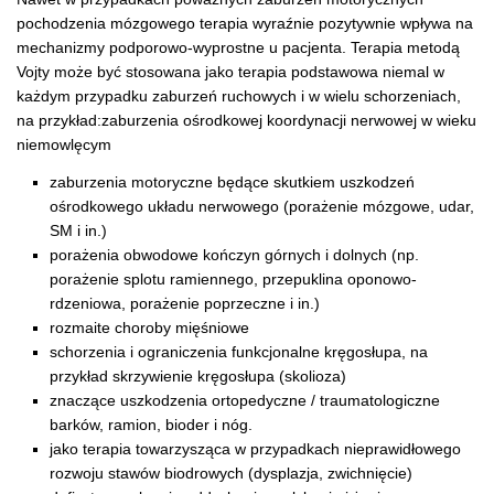
pochodzenia mózgowego terapia wyraźnie pozytywnie wpływa na
mechanizmy podporowo-wyprostne u pacjenta. Terapia metodą
Vojty może być stosowana jako terapia podstawowa niemal w
każdym przypadku zaburzeń ruchowych i w wielu schorzeniach,
na przykład:zaburzenia ośrodkowej koordynacji nerwowej w wieku
niemowlęcym
zaburzenia motoryczne będące skutkiem uszkodzeń
ośrodkowego układu nerwowego (porażenie mózgowe, udar,
SM i in.)
porażenia obwodowe kończyn górnych i dolnych (np.
porażenie splotu ramiennego, przepuklina oponowo-
rdzeniowa, porażenie poprzeczne i in.)
rozmaite choroby mięśniowe
schorzenia i ograniczenia funkcjonalne kręgosłupa, na
przykład skrzywienie kręgosłupa (skolioza)
znaczące uszkodzenia ortopedyczne / traumatologiczne
barków, ramion, bioder i nóg.
jako terapia towarzysząca w przypadkach nieprawidłowego
rozwoju stawów biodrowych (dysplazja, zwichnięcie)