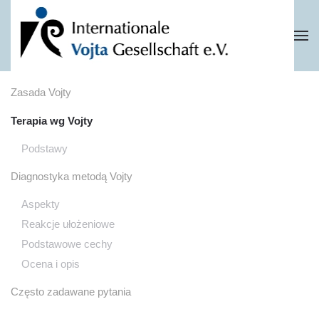
Przejdź do głównej treści
Zasada Vojty
Terapia wg Vojty
Podstawy
Diagnostyka metodą Vojty
Aspekty
Reakcje ułożeniowe
Podstawowe cechy
Ocena i opis
Często zadawane pytania