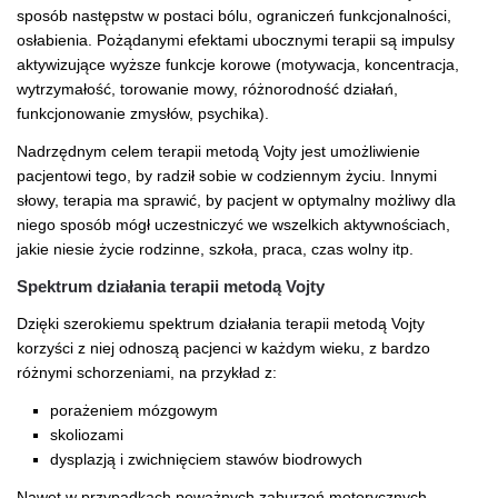
sposób następstw w postaci bólu, ograniczeń funkcjonalności,
osłabienia. Pożądanymi efektami ubocznymi terapii są impulsy
aktywizujące wyższe funkcje korowe (motywacja, koncentracja,
wytrzymałość, torowanie mowy, różnorodność działań,
funkcjonowanie zmysłów, psychika).
Nadrzędnym celem terapii metodą Vojty jest umożliwienie
pacjentowi tego, by radził sobie w codziennym życiu. Innymi
słowy, terapia ma sprawić, by pacjent w optymalny możliwy dla
niego sposób mógł uczestniczyć we wszelkich aktywnościach,
jakie niesie życie rodzinne, szkoła, praca, czas wolny itp.
Spektrum działania terapii metodą Vojty
Dzięki szerokiemu spektrum działania terapii metodą Vojty
korzyści z niej odnoszą pacjenci w każdym wieku, z bardzo
różnymi schorzeniami, na przykład z:
porażeniem mózgowym
skoliozami
dysplazją i zwichnięciem stawów biodrowych
Nawet w przypadkach poważnych zaburzeń motorycznych