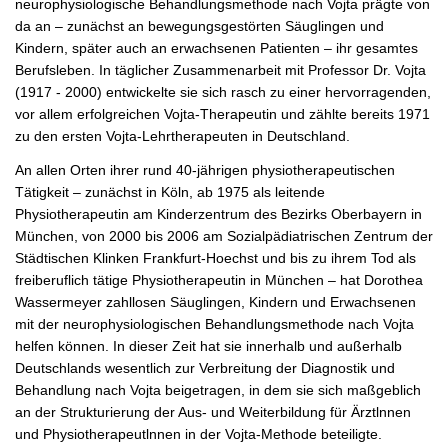
neurophysiologische Behandlungsmethode nach Vojta prägte von
da an – zunächst an bewegungsgestörten Säuglingen und
Kindern, später auch an erwachsenen Patienten – ihr gesamtes
Berufsleben. In täglicher Zusammenarbeit mit Professor Dr. Vojta
(1917 - 2000) entwickelte sie sich rasch zu einer hervorragenden,
vor allem erfolgreichen Vojta-Therapeutin und zählte bereits 1971
zu den ersten Vojta-Lehrtherapeuten in Deutschland.
An allen Orten ihrer rund 40-jährigen physiotherapeutischen
Tätigkeit – zunächst in Köln, ab 1975 als leitende
Physiotherapeutin am Kinderzentrum des Bezirks Oberbayern in
München, von 2000 bis 2006 am Sozialpädiatrischen Zentrum der
Städtischen Klinken Frankfurt-Hoechst und bis zu ihrem Tod als
freiberuflich tätige Physiotherapeutin in München – hat Dorothea
Wassermeyer zahllosen Säuglingen, Kindern und Erwachsenen
mit der neurophysiologischen Behandlungsmethode nach Vojta
helfen können. In dieser Zeit hat sie innerhalb und außerhalb
Deutschlands wesentlich zur Verbreitung der Diagnostik und
Behandlung nach Vojta beigetragen, in dem sie sich maßgeblich
an der Strukturierung der Aus- und Weiterbildung für Ärztlnnen
und Physiotherapeutlnnen in der Vojta-Methode beteiligte.