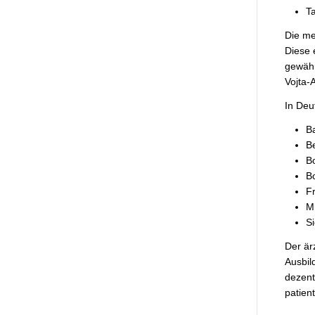
T
Die me
Diese 
gewähr
Vojta-
In Deu
B
Be
B
B
Fr
M
S
Der är
Ausbil
dezent
patient