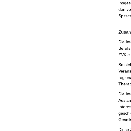
Insges
den vo
Spitze
Zusamm
Die In
Berufs
ZVK e.
So stel
Verans
region
Therap
Die In
Auslan
Intere
geschl
Gesell
Diese 