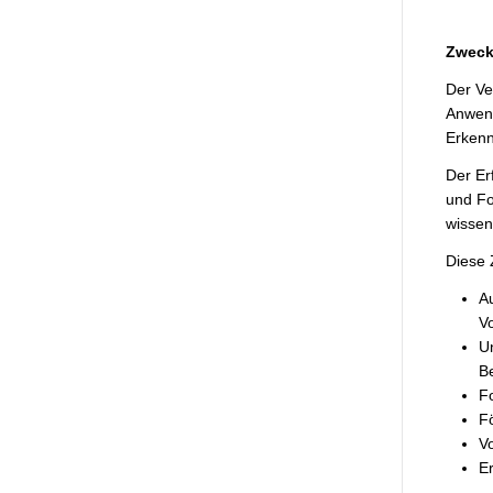
Zweck 
Der Ve
Anwend
Erkenn
Der Er
und Fo
wissen
Diese 
Au
V
Un
B
Fo
F
V
Er