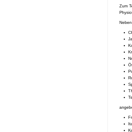
Zum Te
Physio
Neben 
Ch
J
K
Kr
N
Ös
P
R
S
T
T
angebo
F
It
K