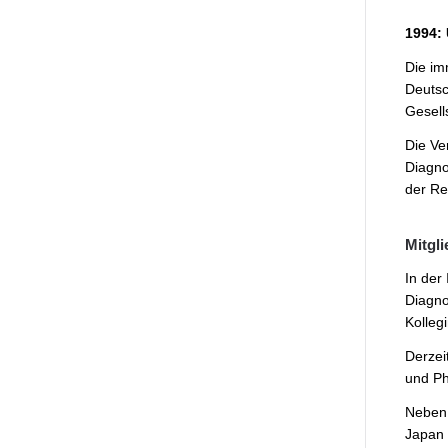
1994: 
Die im
Deutsch
Gesell
Die Ve
Diagno
der Re
Mitgli
In der
Diagno
Kolleg
Derzeit
und Ph
Neben 
Japan 