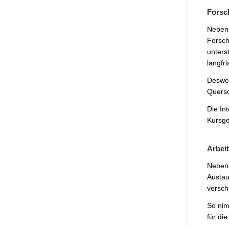
Forsc
Neben d
Forsch
unters
langfr
Deswei
Quersc
Die In
Kursge
Arbeit
Neben 
Austau
versch
So nim
für di