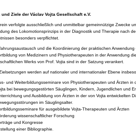
und Ziele der Václav Vojta Gesellschaft e.V.
rein verfolgte ausschließlich und unmittelbar gemeinnützige Zwecke un
ung des Lokomotionsprinzips in der Diagnostik und Therapie nach den 
tnissen besonders verpflichtet.
fahrungsaustausch und die Koordinierung der praktischen Anwendung des
rtbildung von Medizinern und Physiotherapeuten in der Anwendung dies
schaftlichen Werks von Prof. Vojta sind in der Satzung verankert.
Zielsetzungen werden auf nationaler und internationaler Ebene insbeso
s- und Weiterbildungsseminare von Physiotherapeuten und Ärzten in 
ojta bei bewegungsgestörten Säuglingen, Kindern, Jugendlichen und 
terrichtung und Ausbildung von Ärzten in der von Vojta entwickelten D
ewegungsstörungen im Säuglingsalter.
rtbildungsseminare für ausgebildete Vojta-Therapeuten und Ärzten
örderung wissenschaftlicher Forschung
orträge und Kongresse
stellung einer Bibliographie.