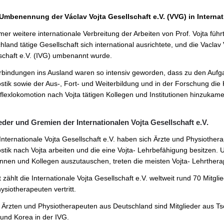
Umbenennung der Václav Vojta Gesellschaft e.V. (VVG) in Internati
mer weitere internationale Verbreitung der Arbeiten von Prof. Vojta fü
land tätige Gesellschaft sich international ausrichtete, und die Vaclav V
schaft e.V. (IVG) umbenannt wurde.
rbindungen ins Ausland waren so intensiv geworden, dass zu den Aufga
stik sowie der Aus-, Fort- und Weiterbildung und in der Forschung die 
flexlokomotion nach Vojta tätigen Kollegen und Institutionen hinzukame
eder und Gremien der Internationalen Vojta Gesellschaft e.V.
 Internationale Vojta Gesellschaft e.V. haben sich Ärzte und Physiother
stik nach Vojta arbeiten und die eine Vojta- Lehrbefähigung besitzen.
innen und Kollegen auszutauschen, treten die meisten Vojta- Lehrthera
 zählt die Internationale Vojta Gesellschaft e.V. weltweit rund 70 Mitgli
ysiotherapeuten vertritt.
Ärzten und Physiotherapeuten aus Deutschland sind Mitglieder aus Ts
und Korea in der IVG.