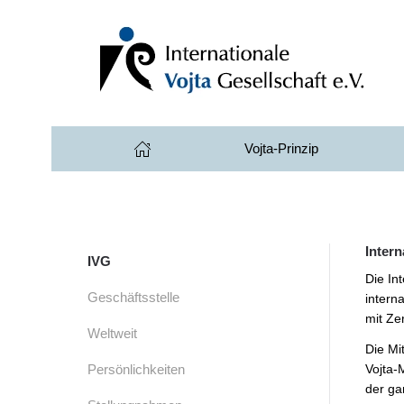
Zum Hauptinhalt springen
Vojta-Prinzip
Intern
IVG
Die In
Geschäftsstelle
intern
mit Ze
Weltweit
Die Mi
Persönlichkeiten
Vojta-
der ga