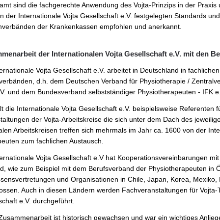
amt sind die fachgerechte Anwendung des Vojta-Prinzips in der Praxis u
n der Internationale Vojta Gesellschaft e.V. festgelegten Standards un
nverbänden der Krankenkassen empfohlen und anerkannt.
enarbeit der Internationalen Vojta Gesellschaft e.V. mit den B
ternationale Vojta Gesellschaft e.V. arbeitet in Deutschland in fachlich
verbänden, d.h. dem Deutschen Verband für Physiotherapie / Zentral
V. und dem Bundesverband selbstständiger Physiotherapeuten - IFK 
lt die Internationale Vojta Gesellschaft e.V. beispielsweise Referenten 
taltungen der Vojta-Arbeitskreise die sich unter dem Dach des jeweili
alen Arbeitskreisen treffen sich mehrmals im Jahr ca. 1600 von der Inter
euten zum fachlichen Austausch.
ternationale Vojta Gesellschaft e.V hat Kooperationsvereinbarungen m
d, wie zum Beispiel mit dem Berufsverband der Physiotherapeuten in 
ssensvertretungen und Organisationen in Chile, Japan, Korea, Mexiko
ossen. Auch in diesen Ländern werden Fachveranstaltungen für Vojta-T
schaft e.V. durchgeführt.
Zusammenarbeit ist historisch gewachsen und war ein wichtiges Anliegen