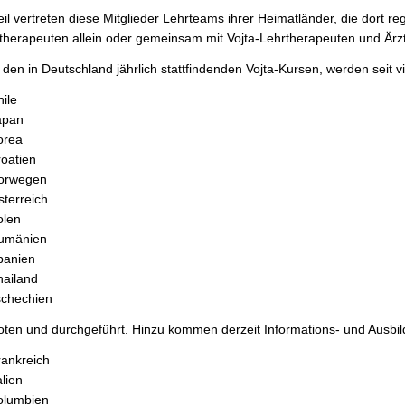
il vertreten diese Mitglieder Lehrteams ihrer Heimatländer, die dort r
therapeuten allein oder gemeinsam mit Vojta-Lehrtherapeuten und Ärz
den in Deutschland jährlich stattfindenden Vojta-Kursen, werden seit v
ile
apan
orea
oatien
orwegen
terreich
olen
umänien
panien
hailand
schechien
ten und durchgeführt. Hinzu kommen derzeit Informations- und Ausbil
rankreich
alien
olumbien