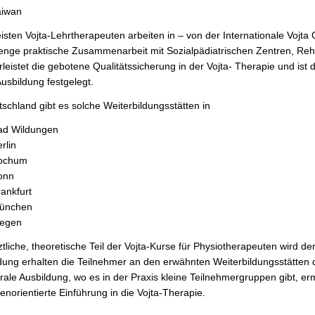
aiwan
isten Vojta-Lehrtherapeuten arbeiten in – von der Internationale Vojta G
enge praktische Zusammenarbeit mit Sozialpädiatrischen Zentren, Reh
leistet die gebotene Qualitätssicherung in der Vojta- Therapie und ist d
Ausbildung festgelegt.
tschland gibt es solche
Weiterbildungsstätten
in
ad Wildungen
rlin
ochum
onn
ankfurt
ünchen
iegen
ztliche, theoretische Teil der Vojta-Kurse für Physiotherapeuten wird de
dung erhalten die Teilnehmer an den erwähnten Weiterbildungsstätten de
rale Ausbildung, wo es in der Praxis kleine Teilnehmergruppen gibt, erm
enorientierte Einführung in die Vojta-Therapie.