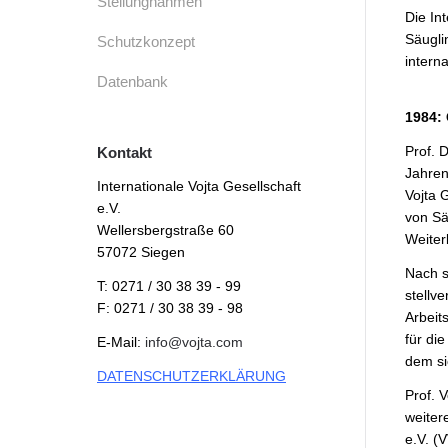
Stellungnahmen
Die In
Säugli
Schutzkonzept
intern
Datenbank
1984: 
Prof. 
Kontakt
Jahren
Internationale Vojta Gesellschaft
Vojta 
e.V.
von Sä
Wellersbergstraße 60
Weiter
57072 Siegen
Nach s
T: 0271 / 30 38 39 - 99
stellv
F: 0271 / 30 38 39 - 98
Arbeit
für di
E-Mail:
info@vojta.com
dem si
DATENSCHUTZERKLÄRUNG
Prof. 
weiter
e.V. (