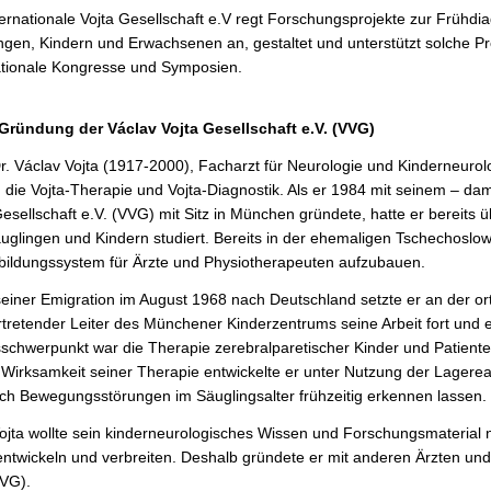
ternationale Vojta Gesellschaft e.V regt Forschungsprojekte zur Früh
ngen, Kindern und Erwachsenen an, gestaltet und unterstützt solche Pr
ationale Kongresse und Symposien.
Gründung der Václav Vojta Gesellschaft e.V. (VVG)
Dr. Václav Vojta (1917-2000), Facharzt für Neurologie und Kinderneurolo
 die Vojta-Therapie und Vojta-Diagnostik. Als er 1984 mit seinem – d
Gesellschaft e.V. (VVG) mit Sitz in München gründete, hatte er bereits 
uglingen und Kindern studiert. Bereits in der ehemaligen Tschechoslow
bildungssystem für Ärzte und Physiotherapeuten aufzubauen.
einer Emigration im August 1968 nach Deutschland setzte er an der orth
ertretender Leiter des Münchener Kinderzentrums seine Arbeit fort und e
sschwerpunkt war die Therapie zerebralparetischer Kinder und Patien
e Wirksamkeit seiner Therapie entwickelte er unter Nutzung der Lagerea
ch Bewegungsstörungen im Säuglingsalter frühzeitig erkennen lassen.
Vojta wollte sein kinderneurologisches Wissen und Forschungsmaterial
entwickeln und verbreiten. Deshalb gründete er mit anderen Ärzten und
VVG).