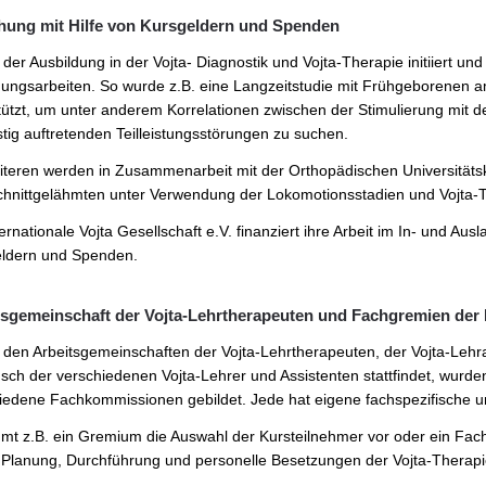
hung mit Hilfe von Kursgeldern und Spenden
er Ausbildung in der Vojta- Diagnostik und Vojta-Therapie initiiert und 
ungsarbeiten. So wurde z.B. eine Langzeitstudie mit Frühgeborenen am
tützt, um unter anderem Korrelationen zwischen der Stimulierung mit 
istig auftretenden Teilleistungsstörungen zu suchen.
teren werden in Zusammenarbeit mit der Orthopädischen Universitätskl
hnittgelähmten unter Verwendung der Lokomotionsstadien und Vojta-The
ternationale Vojta Gesellschaft e.V. finanziert ihre Arbeit im In- und A
ldern und Spenden.
sgemeinschaft der Vojta-Lehrtherapeuten und Fachgremien der In
den Arbeitsgemeinschaften der Vojta-Lehrtherapeuten, der Vojta-Lehra
sch der verschiedenen Vojta-Lehrer und Assistenten stattfindet, wurden 
iedene Fachkommissionen gebildet. Jede hat eigene fachspezifische u
mt z.B. ein Gremium die Auswahl der Kursteilnehmer vor oder ein Fachb
e Planung, Durchführung und personelle Besetzungen der Vojta-Therapie