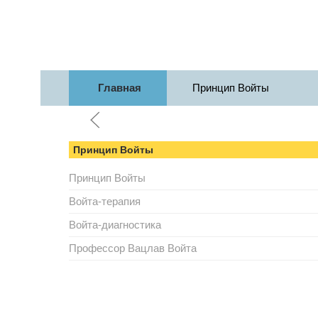
Перейти к содержимому
Главная
Принцип Войты
Принцип Войты
Принцип Войты
Войта-терапия
Войта-диагностика
Профессор Вацлав Войта