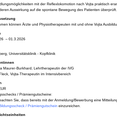
lungsmöglichkeiten mit der Reflexlokomotion nach Vojta praktisch erarb
deren Auswirkung auf die spontane Bewegung des Patienten überprüft.
ssetzung
hmen können Ärzte und Physiotherapeuten mit und ohne Vojta Ausbild
n
26 – 01.3.2026
erg, Universitätsklinik - Kopfklinik
entinnen
a Maurer-Burkhard, Lehrtherapeutin der IVG
Fleck, Vojta-Therapeutin im Intensivbereich
n
 EUR
gsschecks / Prämiengutscheine:
beachten Sie, dass bereits mit der Anmeldung/Bewerbung eine Mitteilun
Bildungsscheck / Prämiengutschein
einzureichen.
ichtseinheiten