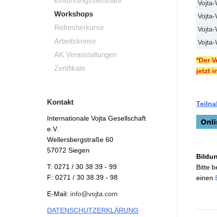
Einführungsseminare
Vojta
Workshops
Vojta
Refresherkurse
Vojta
Arbeitskreise
Vojta
AK Veranstaltungen
*Der V
Zertifikate
jetzt 
Kontakt
Teiln
Internationale Vojta Gesellschaft
e.V.
Wellersbergstraße 60
57072 Siegen
Bildu
T: 0271 / 30 38 39 - 99
Bitte 
F: 0271 / 30 38 39 - 98
einen
E-Mail:
info@vojta.com
DATENSCHUTZERKLÄRUNG