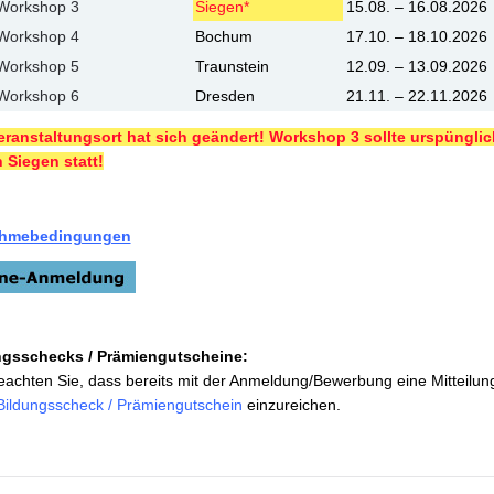
-Workshop 3
Siegen*
15.08. – 16.08.2026
-Workshop 4
Bochum
17.10. – 18.10.2026
-Workshop 5
Traunstein
12.09. – 13.09.2026
-Workshop 6
Dresden
21.11. – 22.11.2026
eranstaltungsort hat sich geändert! Workshop 3 sollte urspünglich
in Siegen statt!
ahmebedingungen
ngsschecks / Prämiengutscheine:
beachten Sie, dass bereits mit der Anmeldung/Bewerbung eine Mitteilun
Bildungsscheck / Prämiengutschein
einzureichen.