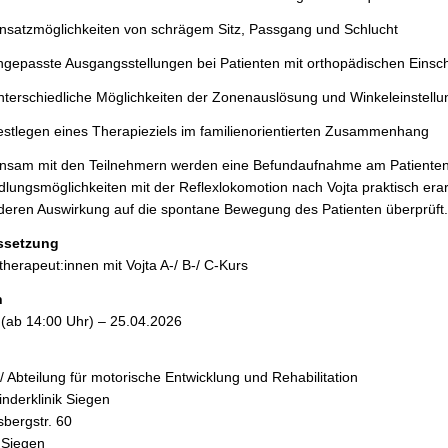
nsatzmöglichkeiten von schrägem Sitz, Passgang und Schlucht
gepasste Ausgangsstellungen bei Patienten mit orthopädischen Einsc
terschiedliche Möglichkeiten der Zonenauslösung und Winkeleinstellun
stlegen eines Therapieziels im familienorientierten Zusammenhang
sam mit den Teilnehmern werden eine Befundaufnahme am Patienten 
lungsmöglichkeiten mit der Reflexlokomotion nach Vojta praktisch erarb
deren Auswirkung auf die spontane Bewegung des Patienten überprüft.
ssetzung
therapeut:innen mit Vojta A-/ B-/ C-Kurs
n
 (ab 14:00 Uhr) – 25.04.2026
/ Abteilung für motorische Entwicklung und Rehabilitation
nderklinik Siegen
sbergstr. 60
 Siegen