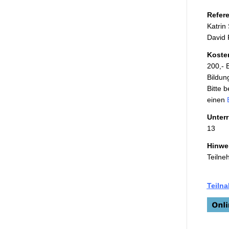
Refere
Katrin
David 
Koste
200,-
Bildun
Bitte 
einen
Unterr
13
Hinwei
Teilne
Teiln