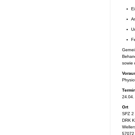
Ei
An
Un
Fe
Gemein
Behand
sowie 
Vorau
Physio
Termi
24.04.
Ort
SPZ 2 
DRK Ki
Weller
57072