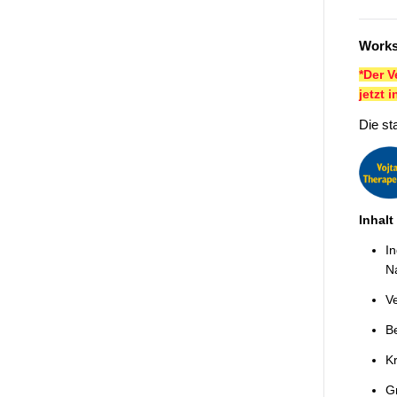
Works
*Der V
jetzt 
Die st
Inhalt
In
N
V
Be
K
G