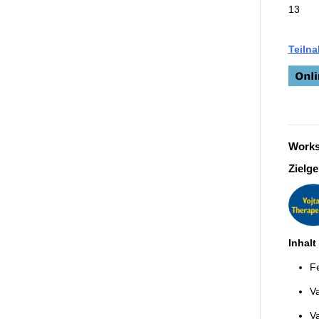
13
Teiln
Works
Zielge
Inhalt
Fe
Va
Va