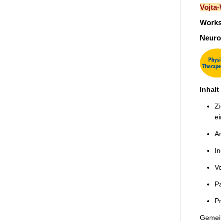
Vojta
Works
Neuro
Inhalt
Zi
e
A
In
Vo
Pa
P
Gemein