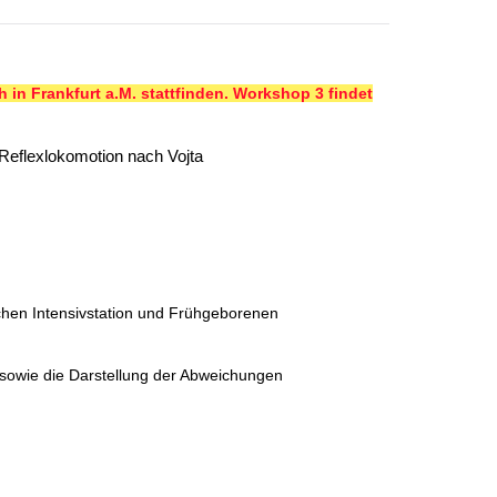
 in Frankfurt a.M. stattfinden. Workshop 3 findet
 Reflexlokomotion nach Vojta
chen Intensivstation und Frühgeborenen
sowie die Darstellung der Abweichungen