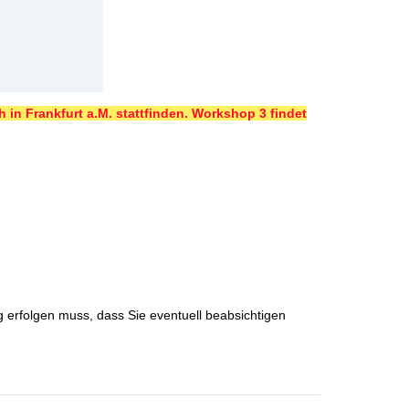
 in Frankfurt a.M. stattfinden. Workshop 3 findet
g erfolgen muss, dass Sie eventuell beabsichtigen