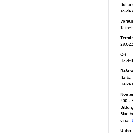
Behand
sowie 
Vorau
Teilne
Termi
28.02.
Ort
Heidelb
Refer
Barbar
Heike 
Koste
200,-
Bildun
Bitte 
einen
Unterr