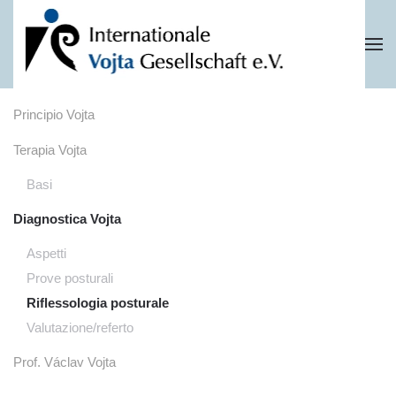
Skip to main content
Principio Vojta
Terapia Vojta
Basi
Diagnostica Vojta
Aspetti
Prove posturali
Riflessologia posturale
Valutazione/referto
Prof. Václav Vojta