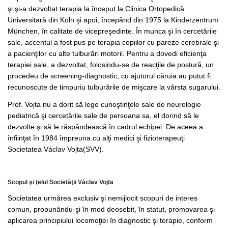
şi şi-a dezvoltat terapia la început la Clinica Ortopedică
Universitară din Köln şi apoi, începând din 1975 la Kinderzentrum
München, în calitate de vicepreşedinte. În munca şi în cercetările
sale, accentul a fost pus pe terapia copiilor cu pareze cerebrale şi
a pacienţilor cu alte tulburări motorii. Pentru a dovedi eficienţa
terapiei sale, a dezvoltat, folosindu-se de reacţile de postură, un
procedeu de screening-diagnostic, cu ajutorul căruia au putut fi
recunoscute de timpuriu tulburările de mişcare la vârsta sugarului.
Prof. Vojta nu a dorit să lege cunoştinţele sale de neurologie
pediatrică şi cercetările sale de persoana sa, el dorind să le
dezvolte şi să le răspândească în cadrul echipei. De aceea a
înfiinţat în 1984 împreuna cu alţi medici şi fizioterapeuţi
Societatea Václav Vojta(SVV).
Scopul şi ţelul Societăţii Václav Vojta
Societatea urmărea exclusiv şi nemijlocit scopuri de interes
comun, propunându-şi în mod deosebit, în statut, promovarea şi
aplicarea principiului locomoţiei în diagnostic şi terapie, conform