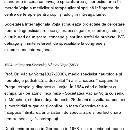
standarde în ceea ce priveşte specializarea şi perfecţionarea în
metoda Vojta a medicilor şi terapeuţilor şi sprijină înfiinţarea de
centre de terapie pentru copii şi adulţi în întreaga lume.
Societatea Internaţională Vojta stimulează proiectele de cercetare
pentru diagnosticul precoce şi terapia sugarilor, copiilor şi adulţilor
cu tulburări de mişcare, concepe şi sprijină astfel de proiecte. IVG
deleagă şi trimite referenţi de specialitate la congrese şi
simpozioane internaţionale.
1984: Înfiinţarea Societăţii Václav Vojta(SVV)
Prof. Dr. Václav Vojta(1917-2000), medic specialist neurologie şi
neurologie pediatrică, a dezvoltat în anii cincizeci, începând în
Praga, terapia şi diagnosticul Vojta. În 1984 când a înfiinţat cu
echipa lui - pe atunci încă mică - Societatea Václav Vojta cu sediul
in München, studiase deja de peste 25 de ani dezvoltarea posturii
şi motricităţii sugarilor şi copiilor. În fosta Cehoslovacie el
începuse înfiinţarea unui sistem de specializare şi perfecţionare
pentru medici şi fizioterapeuţi.
După emigrarea sa în Germania în 1968, el şi-a continuat munca