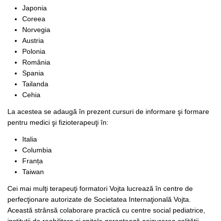
Japonia
Coreea
Norvegia
Austria
Polonia
România
Spania
Tailanda
Cehia
La acestea se adaugă în prezent cursuri de informare şi formare
pentru medici şi fizioterapeuţi în:
Italia
Columbia
Franța
Taiwan
Cei mai mulţi terapeuţi formatori Vojta lucrează în centre de
perfecţionare autorizate de Societatea Internaţională Vojta.
Această strânsă colaborare practică cu centre social pediatrice,
instituţii de reabilitare şi spitale garantează asigurarea calităţii