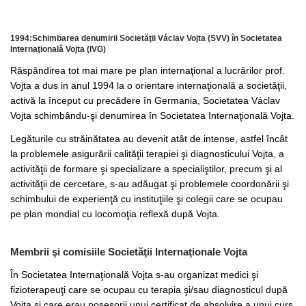
1994:Schimbarea denumirii Societăţii Václav Vojta (SVV) în Societatea
Internaţională Vojta (IVG)
Răspândirea tot mai mare pe plan internaţional a lucrărilor prof.
Vojta a dus in anul 1994 la o orientare internaţională a societăţii,
activă la început cu precădere în Germania, Societatea Václav
Vojta schimbându-şi denumirea în Societatea Internaţională Vojta.
Legăturile cu străinătatea au devenit atât de intense, astfel încât
la problemele asigurării calităţii terapiei şi diagnosticului Vojta, a
activităţii de formare şi specializare a specialiştilor, precum şi al
activităţii de cercetare, s-au adăugat şi problemele coordonării şi
schimbului de experienţă cu instituţiile şi colegii care se ocupau
pe plan mondial cu locomoţia reflexă după Vojta.
Membrii şi comisiile Societăţii Internaţionale Vojta
În Societatea Internaţională Vojta s-au organizat medici şi
fizioterapeuţi care se ocupau cu terapia şi/sau diagnosticul după
Vojta şi care erau posesorii unui certificat de absolvire a unui curs