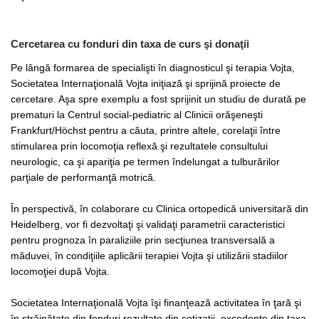
Cercetarea cu fonduri din taxa de curs şi donaţii
Pe lângă formarea de specialişti în diagnosticul şi terapia Vojta,
Societatea Internaţională Vojta iniţiază şi sprijină proiecte de
cercetare. Aşa spre exemplu a fost sprijinit un studiu de durată pe
prematuri la Centrul social-pediatric al Clinicii orăşeneşti
Frankfurt/Höchst pentru a căuta, printre altele, corelaţii între
stimularea prin locomoţia reflexă şi rezultatele consultului
neurologic, ca şi apariţia pe termen îndelungat a tulburărilor
parţiale de performanţă motrică.
În perspectivă, în colaborare cu Clinica ortopedică universitară din
Heidelberg, vor fi dezvoltaţi şi validaţi parametrii caracteristici
pentru prognoza în paraliziile prin secţiunea transversală a
măduvei, în condiţiile aplicării terapiei Vojta şi utilizării stadiilor
locomoţiei după Vojta.
Societatea Internaţională Vojta îşi finanţează activitatea în ţară şi
în străinătate din fonduri rezultate din cotizaţii, excedente din taxa