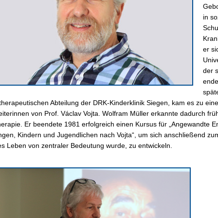
Gebo
in s
Schu
Kran
er s
Univ
der 
ende
späte
therapeutischen Abteilung der DRK-Kinderklinik Siegen, kam es zu eine
eiterinnen von Prof. Václav Vojta. Wolfram Müller erkannte dadurch früh
erapie. Er beendete 1981 erfolgreich einen Kursus für „Angewandte E
ngen, Kindern und Jugendlichen nach Vojta“, um sich anschließend zum
es Leben von zentraler Bedeutung wurde, zu entwickeln.