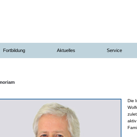
Fortbildung
Aktuelles
Service
moriam
Die I
Wolf
zule
akti
Famil