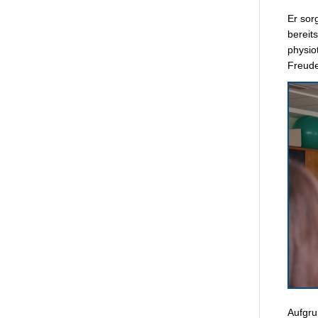
Er sorg
bereit
physio
Freude
Aufgru