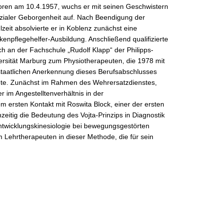
ren am 10.4.1957, wuchs er mit seinen Geschwistern
ozialer Geborgenheit auf. Nach Beendigung der
lzeit absolvierte er in Koblenz zunächst eine
kenpflegehelfer-Ausbildung. Anschließend qualifizierte
ich an der Fachschule „Rudolf Klapp“ der Philipps-
ersität Marburg zum Physiotherapeuten, die 1978 mit
staatlichen Anerkennung dieses Berufsabschlusses
te. Zunächst im Rahmen des Wehrersatzdienstes,
r im Angestelltenverhältnis in der
m ersten Kontakt mit Roswita Block, einer der ersten
zeitig die Bedeutung des Vojta-Prinzips in Diagnostik
ntwicklungskinesiologie bei bewegungsgestörten
 Lehrtherapeuten in dieser Methode, die für sein