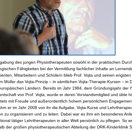
gabung des jungen Physiotherapeuten sowohl in der praktischen Durch
gischen Fähigkeiten bei der Vermittlung fachlicher Inhalte an Lernen
tienten, Mitarbeitern und Schülern blieb Prof. Vojta und seinen engsten 
m Müller das Vojta-Prinzip – in sämtlichen Vojta-Therapie-Kursen – in
uropäischen Ländern. Bereits im Jahr 1984, dem Gründungsjahr der IV
entschaft von Prof. Vojta, wurde er deren Vorstandsmitglied und übte hi
 stets mit Freude und außerordentlich hohem persönlichem Engageme
hm er im Jahr 2008 von ihr die Aufgabe, Vojta-Kurse und Lehrtherapeu
 zu organisieren und zu leiten. Dabei war es ihm ein besonderes Anl
ational tätiger Lehrtherapeuten in aller Welt persönlich zu pflegen. So
alb der großen physiotherapeutischen Abteilung der DRK-Kinderklinik 