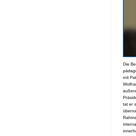
Die Be
pädago
mit Pa
Wolfra
außere
Präsid
tat er
überna
Rahmen
intern
innerh