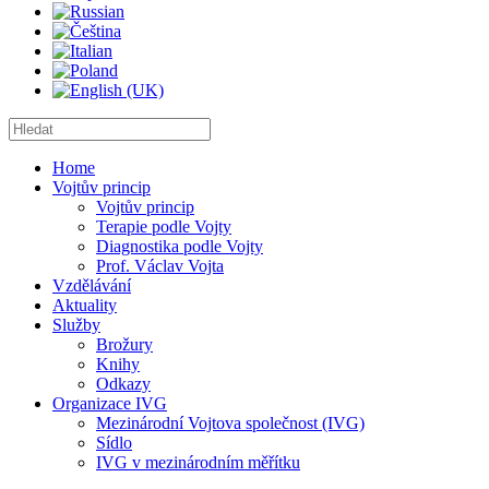
Home
Vojtův princip
Vojtův princip
Terapie podle Vojty
Diagnostika podle Vojty
Prof. Václav Vojta
Vzdělávání
Aktuality
Služby
Brožury
Knihy
Odkazy
Organizace IVG
Mezinárodní Vojtova společnost (IVG)
Sídlo
IVG v mezinárodním měřítku