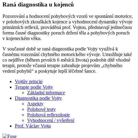
Raná diagnostika u kojenců
Pozorování a hodnocení pohybových vzorů ve spontánní motorice,
v polohových zkouškách kojence a vyhodnocení dynamiky vývoje
primárních reflexů, prováděná prof. Vojtou, představují jedinečnou
formu časné diagnostiky poruch držení těla a pohybových poruch
v kojeneckém věku.
V současné době se raná diagnostika podle Vojty využívá k
časnému rozeznání chybného motorického vývoje. Umožňuje také
co nejdříve (během prvních 6 měsíců života) podrobit dítě vhodné
terapii, protože včasná terapie zabraňuje projevům „chybného
vedení pohybů“ a poskytuje lepší léčebné šance.
Vojtův princip
Terapie podle Vojty
Základní informace
Diagnostika podle Vojty
Aspekty
Polohové testy
Polohová reflexologie
Vyhodnocení / vyšetření
Prof. Václav Vojta