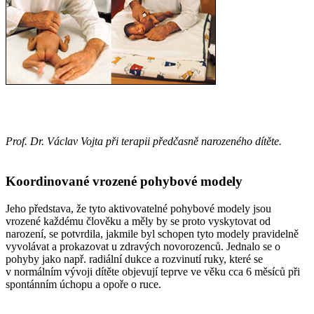
Prof. Dr. Václav Vojta při terapii předčasně narozeného dítěte.
Koordinované vrozené pohybové modely
Jeho představa, že tyto aktivovatelné pohybové modely jsou
vrozené každému člověku a měly by se proto vyskytovat od
narození, se potvrdila, jakmile byl schopen tyto modely pravidelně
vyvolávat a prokazovat u zdravých novorozenců. Jednalo se o
pohyby jako např. radiální dukce a rozvinutí ruky, které se
v normálním vývoji dítěte objevují teprve ve věku cca 6 měsíců při
spontánním úchopu a opoře o ruce.