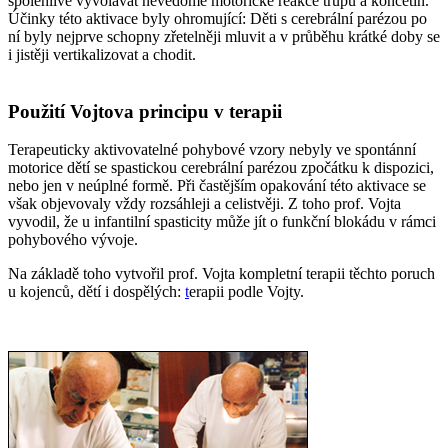
spolehlivě vyvolávat nevědomé motorické reakce trupu a končetin.
Účinky této aktivace byly ohromující: Děti s cerebrální parézou po
ní byly nejprve schopny zřetelněji mluvit a v průběhu krátké doby se
i jistěji vertikalizovat a chodit.
Použití Vojtova principu v terapii
Terapeuticky aktivovatelné pohybové vzory nebyly ve spontánní
motorice dětí se spastickou cerebrální parézou zpočátku k dispozici,
nebo jen v neúplné formě. Při častějším opakování této aktivace se
však objevovaly vždy rozsáhleji a celistvěji. Z toho prof. Vojta
vyvodil, že u infantilní spasticity může jít o funkční blokádu v rámci
pohybového vývoje.
Na základě toho vytvořil prof. Vojta kompletní terapii těchto poruch
u kojenců, dětí i dospělých:
t
erapii podle Vojty.