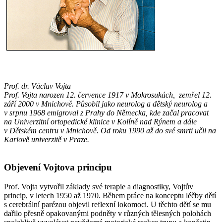
Prof. dr. Václav Vojta
Prof. Vojta narozen 12. července 1917 v Mokrosukách, zemřel 12.
září 2000 v Mnichově. Působil jako neurolog a dětský neurolog a
v srpnu 1968 emigroval z Prahy do Německa, kde začal pracovat
na Univerzitní ortopedické klinice v Kolíně nad Rýnem a dále
v Dětském centru v Mnichově. Od roku 1990 až do své smrti učil na
Karlově univerzitě v Praze.
Objevení Vojtova principu
Prof. Vojta vytvořil základy své terapie a diagnostiky, Vojtův
princip, v letech 1950 až 1970. Během práce na konceptu léčby dětí
s cerebrální parézou objevil reflexní lokomoci. U těchto dětí se mu
dařilo přesně opakovanými podněty v různých tělesných polohách