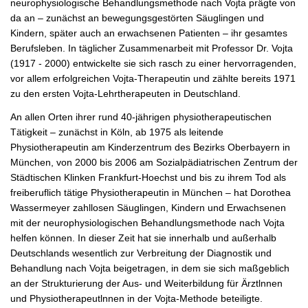
neurophysiologische Behandlungsmethode nach Vojta prägte von
da an – zunächst an bewegungsgestörten Säuglingen und
Kindern, später auch an erwachsenen Patienten – ihr gesamtes
Berufsleben. In täglicher Zusammenarbeit mit Professor Dr. Vojta
(1917 - 2000) entwickelte sie sich rasch zu einer hervorragenden,
vor allem erfolgreichen Vojta-Therapeutin und zählte bereits 1971
zu den ersten Vojta-Lehrtherapeuten in Deutschland.
An allen Orten ihrer rund 40-jährigen physiotherapeutischen
Tätigkeit – zunächst in Köln, ab 1975 als leitende
Physiotherapeutin am Kinderzentrum des Bezirks Oberbayern in
München, von 2000 bis 2006 am Sozialpädiatrischen Zentrum der
Städtischen Klinken Frankfurt-Hoechst und bis zu ihrem Tod als
freiberuflich tätige Physiotherapeutin in München – hat Dorothea
Wassermeyer zahllosen Säuglingen, Kindern und Erwachsenen
mit der neurophysiologischen Behandlungsmethode nach Vojta
helfen können. In dieser Zeit hat sie innerhalb und außerhalb
Deutschlands wesentlich zur Verbreitung der Diagnostik und
Behandlung nach Vojta beigetragen, in dem sie sich maßgeblich
an der Strukturierung der Aus- und Weiterbildung für Ärztlnnen
und Physiotherapeutlnnen in der Vojta-Methode beteiligte.